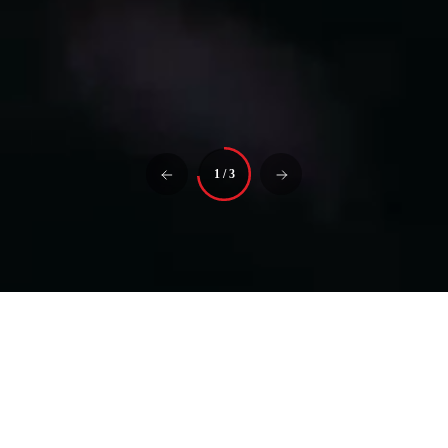
1
/
3