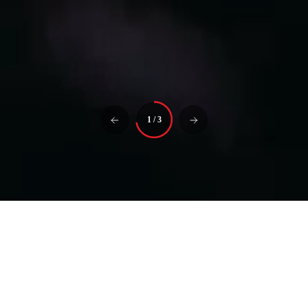
1
/
3