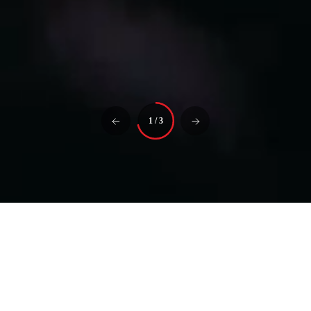
1
/
3