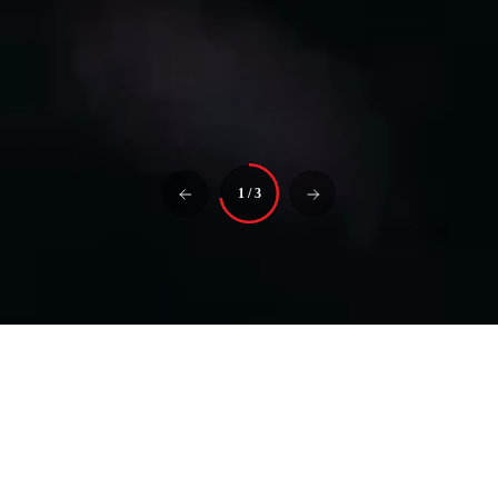
1
/
3