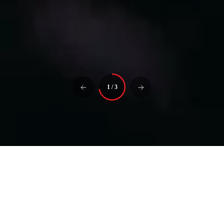
1
/
3