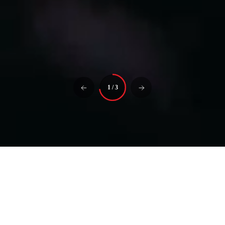
1
/
3