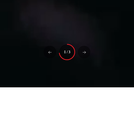
1
/
3