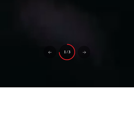
1
/
3