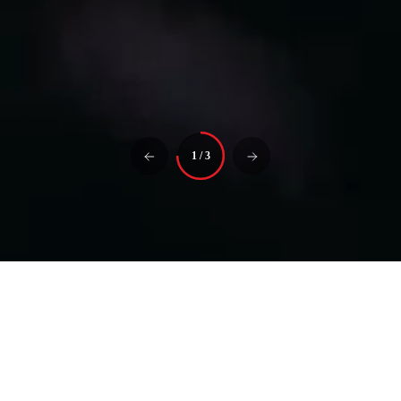
1
/
3