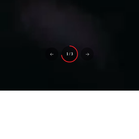
1
/
3