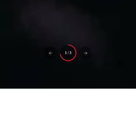
1
/
3